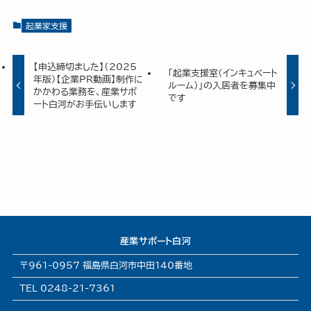
起業家支援
【申込締切ました】（2025
「起業支援室（インキュベート
年版）【企業ＰＲ動画】制作に
ルーム）」の入居者を募集中
かかわる業務を、産業サポ
です
ート白河がお手伝いします
産業サポート白河
〒961-0957 福島県白河市中田140番地
TEL 0248-21-7361