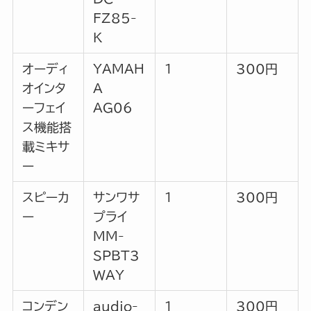
FZ85-
K
オーディ
YAMAH
1
300円
オインタ
A
ーフェイ
AG06
ス機能搭
載ミキサ
ー
スピーカ
サンワサ
1
300円
ー
プライ
MM-
SPBT3
WAY
コンデン
audio-
1
300円