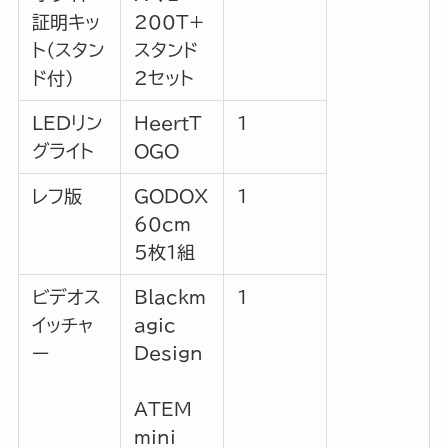
証明キッ
200T+
ト（スタン
スタンド
ド付）
2セット
LEDリン
HeertT
1
グライト
OGO
レフ版
GODOX
1
60cm
5枚1組
ビデオス
Blackm
1
イッチャ
agic
ー
Design
ATEM
mini