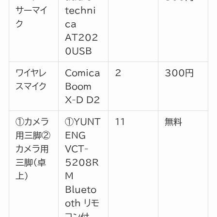
サーマイ
techni
ク
ca
AT202
0USB
ワイヤレ
Comica
2
300円
スマイク
Boom
X-D D2
①カメラ
①YUNT
11
無料
用三脚②
ENG
カメラ用
VCT-
三脚（卓
5208R
上）
M
Blueto
oth リモ
コン付