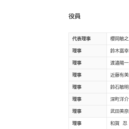
役員
代表理事
櫻岡敏之
理事
鈴木富幸
理事
渡邉陽一
理事
近藤有美
理事
鈴石敏明
理事
深町洋介
理事
武田美奈
理事
和賀 忍