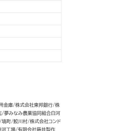
用金庫/株式会社東邦銀行/株
店/夢みなみ農業協同組合白河
/塙町/鮫川村/株式会社コンド
白河工場/有限会社藤井製作