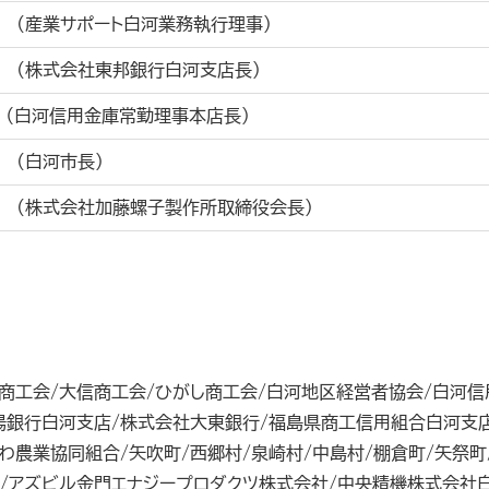
 (産業サポート白河業務執行理事)
 (株式会社東邦銀行白河支店長)
 （白河信用金庫常勤理事本店長）
 (白河市長)
 (株式会社加藤螺子製作所取締役会長)
)
商工会/大信商工会/ひがし商工会/白河地区経営者協会/白河信
陽銀行白河支店/株式会社大東銀行/福島県商工信用組合白河支
わ農業協同組合/矢吹町/西郷村/泉崎村/中島村/棚倉町/矢祭町
社/アズビル金門エナジープロダクツ株式会社/中央精機株式会社