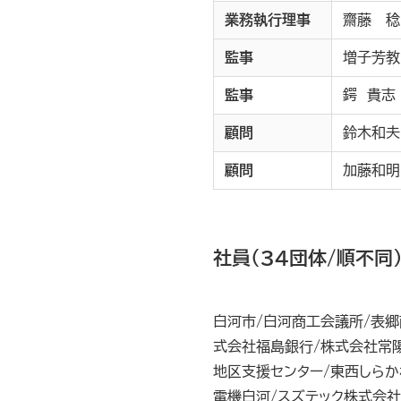
業務執行理事
齋藤 稔
監事
増子芳教
監事
鍔 貴志
顧問
鈴木和夫
顧問
加藤和明
社員(34団体/順不同
白河市/白河商工会議所/表郷
式会社福島銀行/株式会社常
地区支援センター/東西しらか
電機白河/スズテック株式会