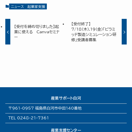
ニュース
起業家支援
【受付終了】
【受付を締め切りました】起
7/18(木).19(金)「ピラミ
業に使える Canvaセミナ
ッド製造シミュレーション研
ー
修」受講者募集
産業サポート白河
〒961-0957 福島県白河市中田140番地
TEL 0248-21-7361
産業支援センター